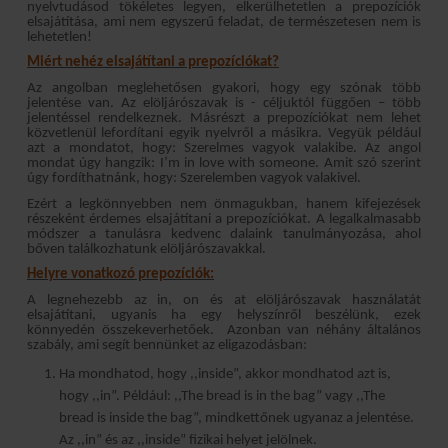
nyelvtudásod tökéletes legyen, elkerülhetetlen a prepozíciók
elsajátítása, ami nem egyszerű feladat, de természetesen nem is
lehetetlen!
Miért nehéz elsajátítani a prepozíciókat?
Az angolban meglehetősen gyakori, hogy egy szónak több
jelentése van. Az elöljárószavak is - céljuktól függően – több
jelentéssel rendelkeznek. Másrészt a prepozíciókat nem lehet
közvetlenül lefordítani egyik nyelvről a másikra. Vegyük például
azt a mondatot, hogy: Szerelmes vagyok valakibe. Az angol
mondat úgy hangzik: I’m in love with someone. Amit szó szerint
úgy fordíthatnánk, hogy: Szerelemben vagyok valakivel.
Ezért a legkönnyebben nem önmagukban, hanem kifejezések
részeként érdemes elsajátítani a prepozíciókat. A legalkalmasabb
módszer a tanulásra kedvenc dalaink tanulmányozása, ahol
bőven találkozhatunk elöljárószavakkal.
Helyre vonatkozó prepozíciók:
A legnehezebb az in, on és at elöljárószavak használatát
elsajátítani, ugyanis ha egy helyszínről beszélünk, ezek
könnyedén összekeverhetőek. Azonban van néhány általános
szabály, ami segít bennünket az eligazodásban:
Ha mondhatod, hogy ,,inside”, akkor mondhatod azt is,
hogy ,,in”. Például: ,,The bread is in the bag” vagy ,,The
bread is inside the bag”, mindkettőnek ugyanaz a jelentése.
Az ,,in” és az ,,inside” fizikai helyet jelölnek.