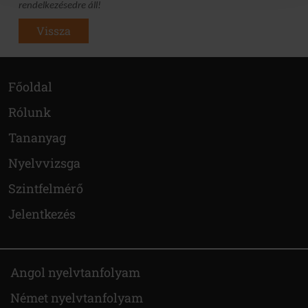
rendelkezésedre áll!
Vissza
Főoldal
Rólunk
Tananyag
Nyelvvizsga
Szintfelmérő
Jelentkezés
Angol nyelvtanfolyam
Német nyelvtanfolyam