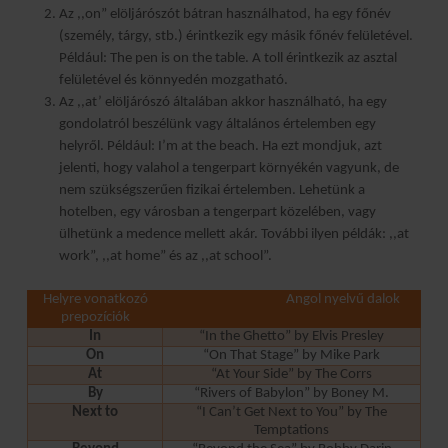
Az ,,on” elöljárószót bátran használhatod, ha egy főnév
(személy, tárgy, stb.) érintkezik egy másik főnév felületével.
Például: The pen is on the table. A toll érintkezik az asztal
felületével és könnyedén mozgatható.
Az ,,at’ elöljárószó általában akkor használható, ha egy
gondolatról beszélünk vagy általános értelemben egy
helyről. Például: I’m at the beach. Ha ezt mondjuk, azt
jelenti, hogy valahol a tengerpart környékén vagyunk, de
nem szükségszerűen fizikai értelemben. Lehetünk a
hotelben, egy városban a tengerpart közelében, vagy
ülhetünk a medence mellett akár. További ilyen példák: ,,at
work”, ,,at home” és az ,,at school”.
Helyre vonatkozó
Angol nyelvű dalok
prepozíciók
In
“In the Ghetto” by Elvis Presley
On
“On That Stage” by Mike Park
At
“At Your Side” by The Corrs
By
“Rivers of Babylon” by Boney M.
Next to
“I Can’t Get Next to You” by The
Temptations