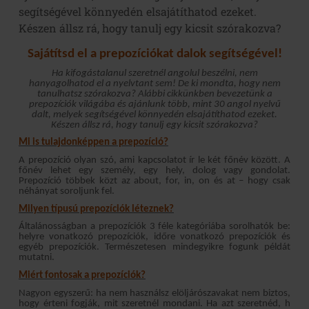
segítségével könnyedén elsajátíthatod ezeket.
Készen állsz rá, hogy tanulj egy kicsit szórakozva?
Sajátítsd el a prepozíciókat dalok segítségével!
Ha kifogástalanul szeretnél angolul beszélni, nem
hanyagolhatod el a nyelvtant sem! De ki mondta, hogy nem
tanulhatsz szórakozva? Alábbi cikkünkben bevezetünk a
prepozíciók világába és ajánlunk több, mint 30 angol nyelvű
dalt, melyek segítségével könnyedén elsajátíthatod ezeket.
Készen állsz rá, hogy tanulj egy kicsit szórakozva?
Mi is tulajdonképpen a prepozíció?
A prepozíció olyan szó, ami kapcsolatot ír le két főnév között. A
főnév lehet egy személy, egy hely, dolog vagy gondolat.
Prepozíció többek közt az about, for, in, on és at – hogy csak
néhányat soroljunk fel.
Milyen típusú prepozíciók léteznek?
Általánosságban a prepozíciók 3 féle kategóriába sorolhatók be:
helyre vonatkozó prepozíciók, időre vonatkozó prepozíciók és
egyéb prepozíciók. Természetesen mindegyikre fogunk példát
mutatni.
Miért fontosak a prepozíciók?
Nagyon egyszerű: ha nem használsz elöljárószavakat nem biztos,
hogy érteni fogják, mit szeretnél mondani. Ha azt szeretnéd, h