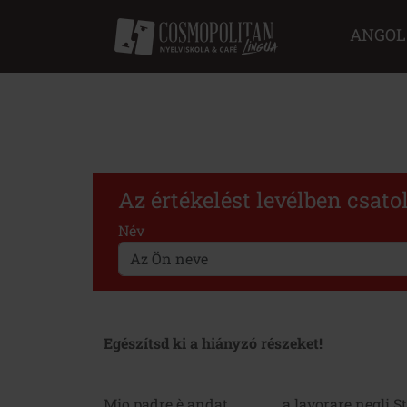
ANGOL
Az értékelést levélben csato
Név
Egészítsd ki a hiányzó részeket!
Mio padre è andat
a lavorare negli St