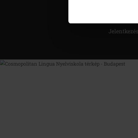
Nyelvvizsg
Szintfelmér
Jelentkezé