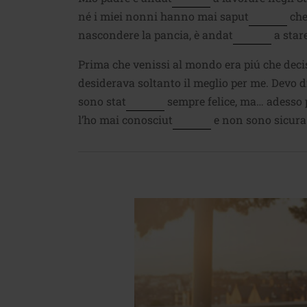
né i miei nonni hanno mai saput
che
nascondere la pancia, è andat
a star
Prima che venissi al mondo era piú che deci
desiderava soltanto il meglio per me. Devo di
sono stat
sempre felice, ma… adesso 
l’ho mai conosciut
e non sono sicura 