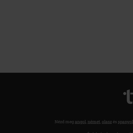
Nézd meg
angol
,
német
,
olasz
és
spanyol