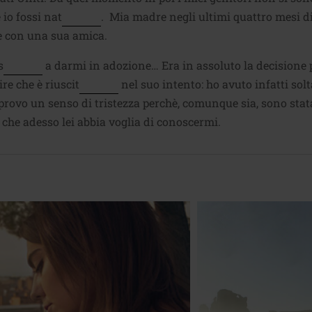
 io fossi nat
. Mia madre negli ultimi quattro mesi 
e con una sua amica.
s
a darmi in adozione… Era in assoluto la decisione pi
re che è riuscit
nel suo intento: ho avuto infatti sol
provo un senso di tristezza perchè, comunque sia, sono st
che adesso lei abbia voglia di conoscermi.