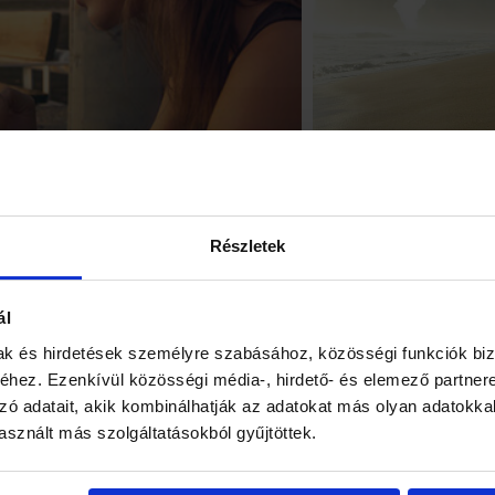
Részletek
ál
mak és hirdetések személyre szabásához, közösségi funkciók biz
hez. Ezenkívül közösségi média-, hirdető- és elemező partner
l
Angol nyelvtanfolyam
zó adatait, akik kombinálhatják az adatokat más olyan adatokka
sznált más szolgáltatásokból gyűjtöttek.
k
Német nyelvtanfolyam
g
Olasz nyelvtanfolyam