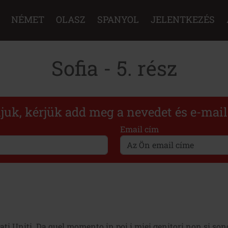
NÉMET
OLASZ
SPANYOL
JELENTKEZÉS
Sofia - 5. rész
ljuk, kérjük add meg a nevedet és e-mai
Email cím
ati Uniti. Da quel momento in poi i miei genitori non si son