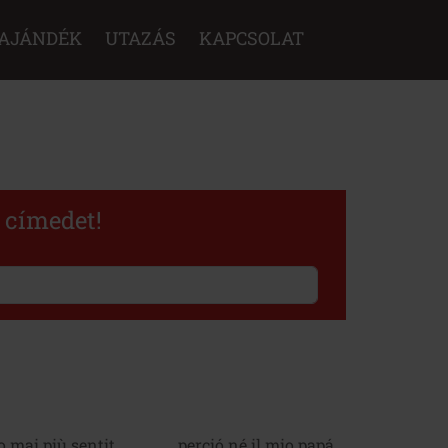
AJÁNDÉK
UTAZÁS
KAPCSOLAT
l címedet!
o mai più sentit
, perció né il mio papá