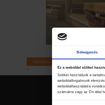
Beleegyezés
Elküldöm
Ez a weboldal sütiket haszn
>
Sütiket használunk a tartal
weboldalforgalmunk elemzésé
Főolda
weboldalhasználatra vonatko
számukra vagy az Ön által ha
Rólun
Tananya