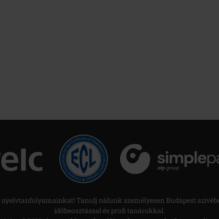
nyelvtanfolyamainkat! Tanulj nálunk személyesen Budapest szívéb
időbeosztással és profi tanárokkal.