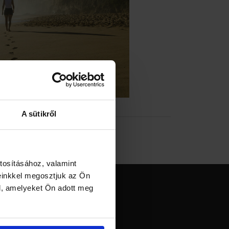
A sütikről
tosításához, valamint
einkkel megosztjuk az Ön
Ajándék
l, amelyeket Ön adott meg
Utazás
Blog