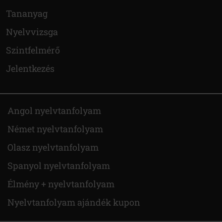
Tananyag
Nyelvvizsga
Szintfelmérő
Jelentkezés
Angol nyelvtanfolyam
Német nyelvtanfolyam
Olasz nyelvtanfolyam
Spanyol nyelvtanfolyam
Élmény + nyelvtanfolyam
Nyelvtanfolyam ajándék kupon