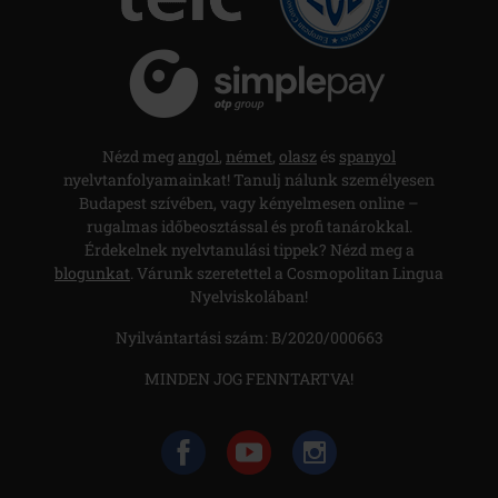
Nézd meg
angol
,
német
,
olasz
és
spanyol
nyelvtanfolyamainkat! Tanulj nálunk személyesen
Budapest szívében, vagy kényelmesen online –
rugalmas időbeosztással és profi tanárokkal.
Érdekelnek nyelvtanulási tippek? Nézd meg a
blogunkat
. Várunk szeretettel a Cosmopolitan Lingua
Nyelviskolában!
Nyilvántartási szám: B/2020/000663
MINDEN JOG FENNTARTVA!