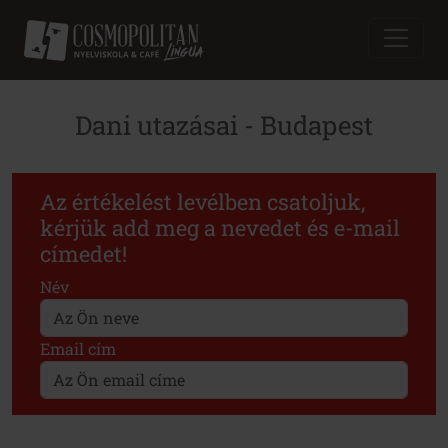
Dani utazásai - Budapest
Az értékelést levélben csatoljuk,
kérjük add meg a nevedet és e-mail
címedet!
Név
Email cím