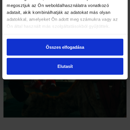
megosztjuk az Ön weboldalhasználatra vonatkozó
adatait, akik kombinálhatják az adatokat más olyan
adatokkal, amelyeket Ön adott meg számukra vagy az
Ön által használt más szolgáltatásokból gyűjtöttek.
Összes elfogadása
Elutasít