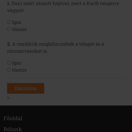
1.
Dani azért utazott hajóval, mert a Karib tengerre
vágyott.
Igaz
Hamis
2.
A rendőrök megbilincselték a télapót és a
rénszarvasokat is.
Igaz
Hamis
Elküldöm
>
Főoldal
Rólunk