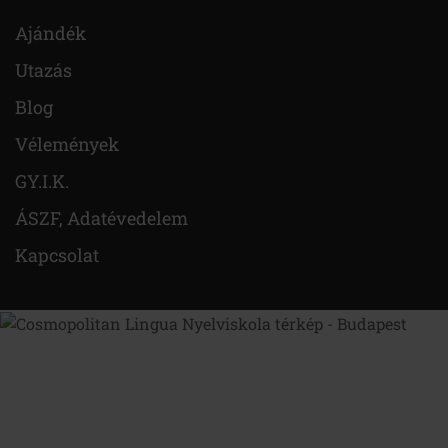
Ajándék
Utazás
Blog
Vélemények
GY.I.K.
ÁSZF, Adatévedelem
Kapcsolat