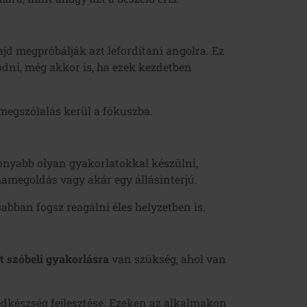
d megpróbálják azt lefordítani angolra. Ez
dni, még akkor is, ha ezek kezdetben
megszólalás kerül a fókuszba.
konyabb olyan gyakorlatokkal készülni,
mamegoldás vagy akár egy állásinterjú.
abban fogsz reagálni éles helyzetben is.
tt szóbeli gyakorlásra
van szükség, ahol van
zédkészség fejlesztése. Ezeken az alkalmakon