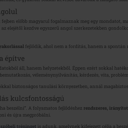
ngolul
 fejben előbb magyarul fogalmaznak meg egy mondatot, maj
 az elejétől kezdve egyszerű angol szerkezetekben gondolko
yakorlással
fejlődik, ahol nem a fordítás, hanem a spontán 
a építve
datokból áll, hanem helyzetekből. Éppen ezért sokkal haté
bemutatkozás, véleménynyilvánítás, kérdezés, vita, problé
iókkal biztonságos tanulási környezetben, annál magabiztos
lás kulcsfontosságú
ha beszélni”. A folyamatos fejlődéshez
rendszeres, irányíto
apni és újra megpróbálni.
 szóbeli tréninget
is adunk, amelynek kifejezett célja a bes