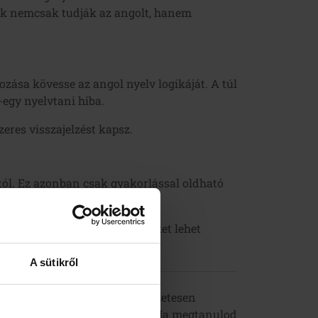
ók nemcsak tudják az angolt, hanem
ozása kövesse az angol nyelv logikáját. A túl
-egy nyelvtani hiba.
eres visszajelzést kapsz.
tól. Ez azonban csak gyakorlással oldható
.
gatással látványos eredményeket lehet
A sütikről
etően, összefüggően és természetesen
ni és gondolkodni a nyelven. Ha megtanulod