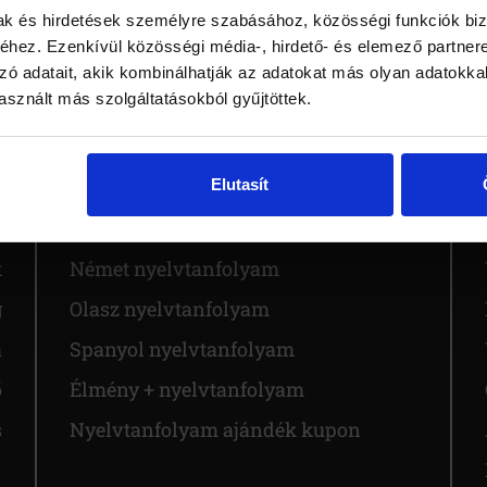
akori kérdéstípusokat, és rendszeresen fejleszted a beszédk
mak és hirdetések személyre szabásához, közösségi funkciók biz
. A felkészültség magabiztosságot ad – a magabiztosság pedi
hez. Ezenkívül közösségi média-, hirdető- és elemező partner
zó adatait, akik kombinálhatják az adatokat más olyan adatokka
sznált más szolgáltatásokból gyűjtöttek.
Elutasít
l
Angol nyelvtanfolyam
k
Német nyelvtanfolyam
g
Olasz nyelvtanfolyam
a
Spanyol nyelvtanfolyam
ő
Élmény + nyelvtanfolyam
s
Nyelvtanfolyam ajándék kupon