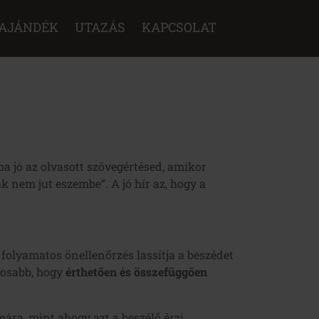
AJÁNDÉK
UTAZÁS
KAPCSOLAT
a jó az olvasott szövegértésed, amikor
k nem jut eszembe”. A jó hír az, hogy a
folyamatos önellenőrzés lassítja a beszédet
tosabb, hogy
érthetően és összefüggően
ára, mint ahogy azt a beszélő érzi.