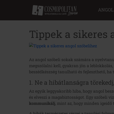
ANGOL
Tippek a sikeres 
Az angol szóbeli sokak számára a nyelvtanul
megszólalni kell, gyakran jön a leblokkolás,
beszédkészség tanulható és fejleszthető, ha
1. Ne a hibátlanságra töreked
Az egyik leggyakoribb hiba, hogy angol besz
és elveszi a magabiztosságot. Egy szóbeli v
kommunikálj
, mint az, hogy minden igeidő 
A hibák természetes részei a tanulási folya