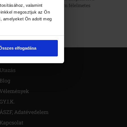
észségedet, a szóbeli vizsga nem félelmetes
tosításához, valamint
g átsegít a vizsgán.
einkkel megosztjuk az Ön
l, amelyeket Ön adott meg
Összes elfogadása
Ajándék
Utazás
Blog
Vélemények
GY.I.K.
ÁSZF, Adatévedelem
Kapcsolat