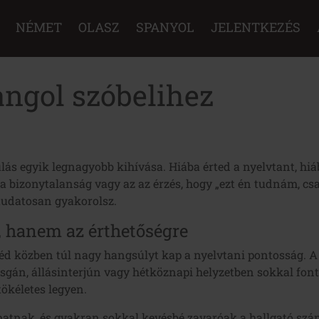
NÉMET
OLASZ
SPANYOL
JELENTKEZÉS
angol szóbelihez
ás egyik legnagyobb kihívása. Hiába érted a nyelvtant, hiáb
 a bizonytalanság vagy az az érzés, hogy „ezt én tudnám, csa
 tudatosan gyakorolsz.
j, hanem az érthetőségre
éd közben túl nagy hangsúlyt kap a nyelvtani pontosság. A 
izsgán, állásinterjún vagy hétköznapi helyzetben sokkal fon
tökéletes legyen.
matnak, és gyakran sokkal kevésbé zavaróak a hallgató szám