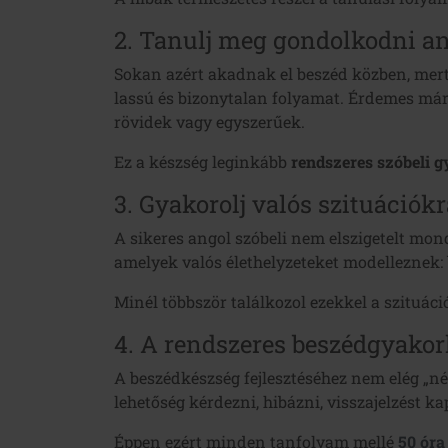
2. Tanulj meg gondolkodni a
Sokan azért akadnak el beszéd közben, mert
lassú és bizonytalan folyamat. Érdemes már
rövidek vagy egyszerűek.
Ez a készség leginkább
rendszeres szóbeli g
3. Gyakorolj valós szituációkr
A sikeres angol szóbeli nem elszigetelt mon
amelyek valós élethelyzeteket modelleznek: 
Minél többször találkozol ezekkel a szituác
4. A rendszeres beszédgyakor
A beszédkészség fejlesztéséhez nem elég „né
lehetőség kérdezni, hibázni, visszajelzést k
Éppen ezért minden tanfolyam mellé
50 óra