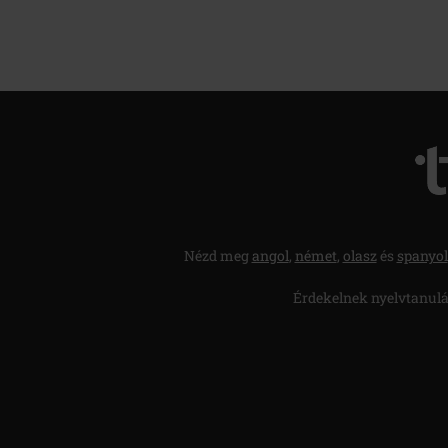
Nézd meg
angol
,
német
,
olasz
és
spanyol
Érdekelnek nyelvtanulá