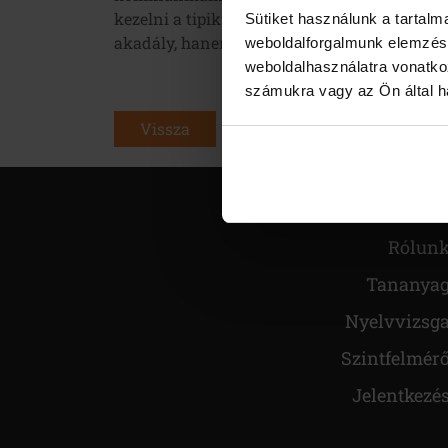
kezelni a tipikus témákat, begyakorlod a gy
Sütiket használunk a tartal
akadály, hanem egy teljesíthető feladat lesz
weboldalforgalmunk elemzésé
weboldalhasználatra vonatko
számukra vagy az Ön által ha
Vissza
Főolda
Rólun
Tananya
Nyelvvizsg
Szintfelmér
Jelentkezé