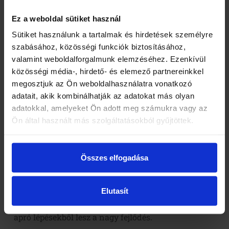
teljesen fakultatív
Ez a weboldal sütiket használ
Sütiket használunk a tartalmak és hirdetések személyre
Hogyan tanulj még hatékonyabban a
szabásához, közösségi funkciók biztosításához,
tanórákon kívül?
valamint weboldalforgalmunk elemzéséhez. Ezenkívül
A nyelvtanfolyam adja a keretet, de a valódi áttörést
közösségi média-, hirdető- és elemező partnereinkkel
az hozza, ha a nyelv „beköltözik” a hétköznapjaidba.
megosztjuk az Ön weboldalhasználatra vonatkozó
adatait, akik kombinálhatják az adatokat más olyan
Nézz filmeket és sorozatokat angolul
adatokkal, amelyeket Ön adott meg számukra vagy az
Kezdheted magyar felirattal, majd válts angolra. A
Ön által használt más szolgáltatásokból gyűjtöttek.
lényeg, hogy a füled szokja a nyelvet. Ez nem
tanulásnak tűnik, mégis rengeteget fejleszt.
Összes elfogadása
Használj nyelvtanuló alkalmazásokat
utazás közben
Elutasít
Buszon, vonaton, várakozás közben napi 5–10 perc
is számít. Szókincs, kifejezések, rövid gyakorlatok –
apró lépésekből lesz a nagy fejlődés.