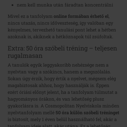
nem kell munka után fáradtan koncentrálni
Mivel ez a tanfolyam
online formában érhető el
,
nincs utazás, nincs időveszteség, így valóban egy
kényelmes, tervezhető tanulási pont lehet a hétben
azoknak is, akiknek a hétköznapok túl zsúfoltak.
Extra: 50 óra szóbeli tréning – teljesen
rugalmasan
A tanulók egyik leggyakoribb nehézsége nem a
nyelvtan vagy a szókincs, hanem a megszólalás.
Sokan úgy érzik, hogy értik a nyelvet, mégsem elég
magabiztosak ahhoz, hogy használják is. Éppen
ezért óriási előnyt jelent, ha a tanfolyam túlmutat a
hagyományos órákon, és van lehetőség plusz
gyakorlásra is. A Cosmopolitan Nyelviskola minden
nyelvtanfolyam mellé
50 óra külön szóbeli tréninget
is biztosít, mely 1 éven belül használható fel, akár a
tanfolyam ideje alatt, akár utána. Ez a lehetőség