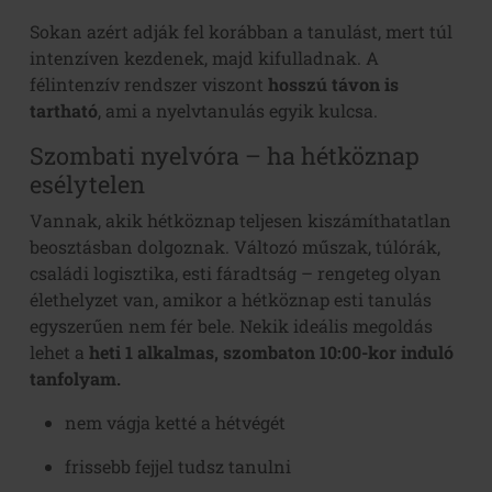
Sokan azért adják fel korábban a tanulást, mert túl
intenzíven kezdenek, majd kifulladnak. A
félintenzív rendszer viszont
hosszú távon is
tartható
, ami a nyelvtanulás egyik kulcsa.
Szombati nyelvóra – ha hétköznap
esélytelen
Vannak, akik hétköznap teljesen kiszámíthatatlan
beosztásban dolgoznak. Változó műszak, túlórák,
családi logisztika, esti fáradtság – rengeteg olyan
élethelyzet van, amikor a hétköznap esti tanulás
egyszerűen nem fér bele. Nekik ideális megoldás
lehet a
h
eti 1 alkalmas, szombaton 10:00-kor induló
tanfolyam.
nem vágja ketté a hétvégét
frissebb fejjel tudsz tanulni