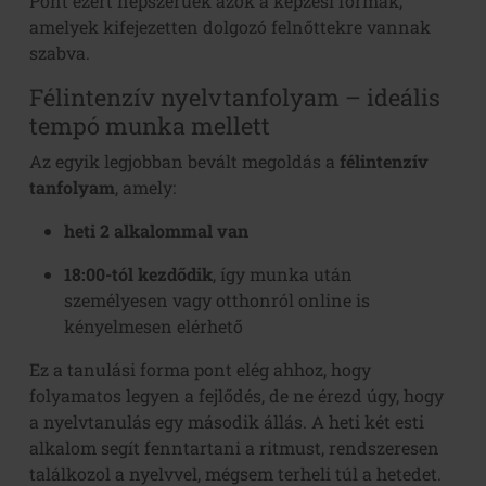
Pont ezért népszerűek azok a képzési formák,
amelyek kifejezetten dolgozó felnőttekre vannak
szabva.
Félintenzív nyelvtanfolyam – ideális
tempó munka mellett
Az egyik legjobban bevált megoldás a
félintenzív
tanfolyam
, amely:
heti 2 alkalommal van
18:00-tól kezdődik
, így munka után
személyesen vagy otthonról online is
kényelmesen elérhető
Ez a tanulási forma pont elég ahhoz, hogy
folyamatos legyen a fejlődés, de ne érezd úgy, hogy
a nyelvtanulás egy második állás. A heti két esti
alkalom segít fenntartani a ritmust, rendszeresen
találkozol a nyelvvel, mégsem terheli túl a hetedet.