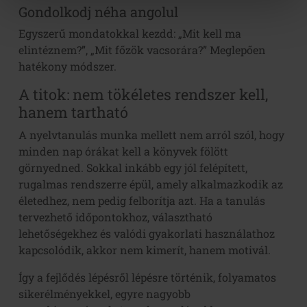
Gondolkodj néha angolul
Egyszerű mondatokkal kezdd: „Mit kell ma
elintéznem?”, „Mit főzök vacsorára?” Meglepően
hatékony módszer.
A titok: nem tökéletes rendszer kell,
hanem tartható
A nyelvtanulás munka mellett nem arról szól, hogy
minden nap órákat kell a könyvek fölött
görnyedned. Sokkal inkább egy jól felépített,
rugalmas rendszerre épül, amely alkalmazkodik az
életedhez, nem pedig felborítja azt. Ha a tanulás
tervezhető időpontokhoz, választható
lehetőségekhez és valódi gyakorlati használathoz
kapcsolódik, akkor nem kimerít, hanem motivál.
Így a fejlődés lépésről lépésre történik, folyamatos
sikerélményekkel, egyre nagyobb