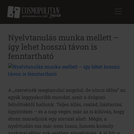
Nyelvtanulás munka mellett –
így lehet hosszú távon is
fenntartható
A „szeretnék megtanulni angolul, de nincs időm” az
egyik leggyakoribb mondat, amit a dolgozó
felnőttektől hallunk. Teljes állás, család, háztartás,
ügyintézés – és a nap végén már az is kihívás, hogy
ébren maradjunk egy sorozat alatt. Mégis, a
nyelvtudás ma már nem luxus, hanem komoly
szakmai előny, sok esetben alapelvárás. A jó hír: a