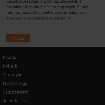
magabiztossággal. A nyelvtanulás ebben a
formában nem plusz teher a nap végén, hanem
tudatos, hosszú távú befektetés önmagadba, a
szakmai lehetőségeidbe és a jövődbe.
Vissza
Főoldal
Rólunk
Tananyag
Nyelvvizsga
Szintfelmérő
Jelentkezés