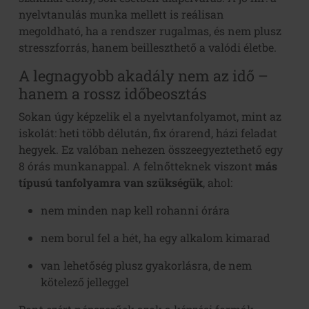
nyelvtanulás munka mellett is reálisan
megoldható, ha a rendszer rugalmas, és nem plusz
stresszforrás, hanem beilleszthető a valódi életbe.
A legnagyobb akadály nem az idő –
hanem a rossz időbeosztás
Sokan úgy képzelik el a nyelvtanfolyamot, mint az
iskolát: heti több délután, fix órarend, házi feladat
hegyek. Ez valóban nehezen összeegyeztethető egy
8 órás munkanappal. A felnőtteknek viszont
más
típusú tanfolyamra van szükségük
, ahol:
nem minden nap kell rohanni órára
nem borul fel a hét, ha egy alkalom kimarad
van lehetőség plusz gyakorlásra, de nem
kötelező jelleggel