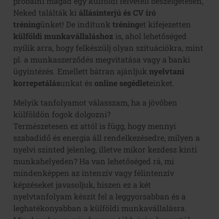
próbálni magad egy külföldi felvételi beszélgetésen,
Neked találták ki
állásinterjú és CV író
tréning
ünket! De indítunk
tréning
et kifejezetten
külföldi munkavállaláshoz
is, ahol lehetőséged
nyílik arra, hogy felkészülj olyan szituációkra, mint
pl. a munkaszerződés megvitatása vagy a banki
ügyintézés. Emellett bátran ajánljuk
nyelvtani
korrepetálás
unkat és
online segédlet
einket.
Melyik tanfolyamot válasszam, ha a jövőben
külföldön fogok dolgozni?
Természetesen ez attól is függ, hogy mennyi
szabadidő és energia áll rendelkezésedre, milyen a
nyelvi szinted jelenleg, illetve mikor kezdesz kinti
munkahelyeden? Ha van lehetőséged rá, mi
mindenképpen az intenzív vagy félintenzív
képzéseket javasoljuk, hiszen ez a két
nyelvtanfolyam készít fel a leggyorsabban és a
leghatékonyabban a külföldi munkavállalásra.