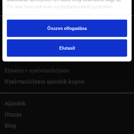
Jelentkezés
Ön által használt más szolgáltatásokból gyűjtöttek.
Angol nyelvtanfolyam
Összes elfogadása
Német nyelvtanfolyam
Olasz nyelvtanfolyam
Elutasít
Spanyol nyelvtanfolyam
Élmény + nyelvtanfolyam
Nyelvtanfolyam ajándék kupon
Ajándék
Utazás
Blog