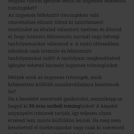
Hogyan tudom igénybe venni az ingyenes felkészítő
tréningeket?
Az ingyenes felkészítő tréningeken való
részvételhez először töltsd ki szintfelmérő
tesztünket az általad választott nyelven és döntsd
el, hogy intenzív, félintenzív, normál vagy hétvégi
tanfolyamunkat választod-e. A nyári időszakban
iskolánk csak intenzív és félintenzív
tanfolyamokat indít! A tanfolyam megkezdésével
igénybe veheted bármely ingyenes tréningünket.
Melyek azok az ingyenes tréningek, amik
kifejezetten külföldi munkavállalásra készítenek
fel?
Ha a beszédet szeretnéd gyakorolni, semmiképp se
hagyd ki
50 órás szóbeli tréning
ünket! A képzést
anyanyelvi trénerek tartják, így teljesen olyan
érzésed lesz, minta külföldön lennél. Ha még nem
készítetted el önéletrajzodat vagy csak ki szeretnéd