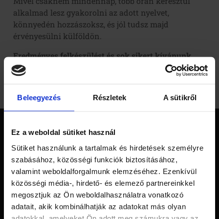
Mivel csaknem mindennap, több órán keresztül
alkalmad lesz gyakorolni az adott nyelvet,
könnyedén hozzászoksz, és jól tudsz majd
érvényesülni külföldön.
Eredményes felkészülést és sok sikert kívánunk
külföldi munkavállalásodhoz!
Vissza
Beleegyezés
Részletek
A sütikről
Főoldal
Ez a weboldal sütiket használ
Rólunk
Sütiket használunk a tartalmak és hirdetések személyre
szabásához, közösségi funkciók biztosításához,
Tananyag
valamint weboldalforgalmunk elemzéséhez. Ezenkívül
Nyelvvizsga
közösségi média-, hirdető- és elemező partnereinkkel
megosztjuk az Ön weboldalhasználatra vonatkozó
Szintfelmérő
adatait, akik kombinálhatják az adatokat más olyan
adatokkal, amelyeket Ön adott meg számukra vagy az